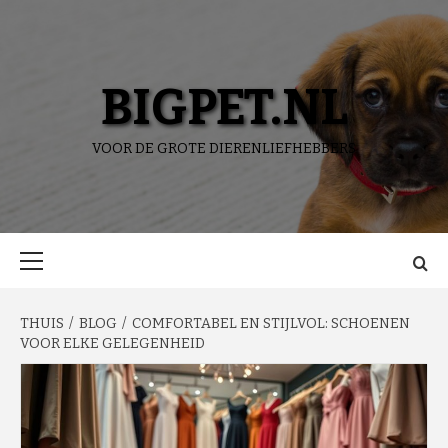
Ga
naar
de
inhoud
BIGPET.NL
VOOR DE GROTE DIERENLIEFHEBBERS
Primair
menu
THUIS
BLOG
COMFORTABEL EN STIJLVOL: SCHOENEN
VOOR ELKE GELEGENHEID