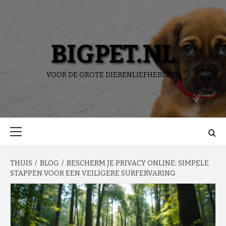
Ga
naar
de
inhoud
BIGPET.NL
VOOR DE GROTE DIERENLIEFHEBBERS
Primair
menu
THUIS
BLOG
BESCHERM JE PRIVACY ONLINE: SIMPELE
STAPPEN VOOR EEN VEILIGERE SURFERVARING